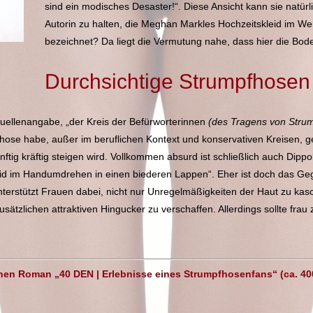
sind ein modisches Desaster!“. Diese Ansicht kann sie natürl
Autorin zu halten, die Meghan Markles Hochzeitskleid im Wer
bezeichnet? Da liegt die Vermutung nahe, dass hier die Bode
Durchsichtige Strumpfhosen
ellenangabe, „der Kreis der Befürworterinnen
(des Tragens von Strum
hose habe, außer im beruflichen Kontext und konservativen Kreisen, g
tig kräftig steigen wird. Vollkommen absurd ist schließlich auch Dipp
 im Handumdrehen in einen biederen Lappen“. Eher ist doch das Gegent
erstützt Frauen dabei, nicht nur Unregelmäßigkeiten der Haut zu kas
usätzlichen attraktiven Hingucker zu verschaffen. Allerdings sollte fra
hen Roman „40 DEN | Erlebnisse eines Strumpfhosenfans“ (ca. 400 