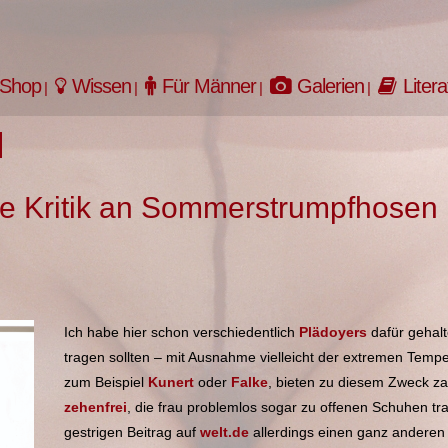
Shop
Wissen
Für Männer
Galerien
Litera
te Kritik an Sommerstrumpfhosen
Ich habe hier schon verschiedentlich
Plädoyers
dafür gehal
tragen sollten – mit Ausnahme vielleicht der extremen Tempe
zum Beispiel
Kunert
oder
Falke
, bieten zu diesem Zweck z
zehenfrei
, die frau problemlos sogar zu offenen Schuhen tra
gestrigen Beitrag auf
welt.de
allerdings einen ganz anderen