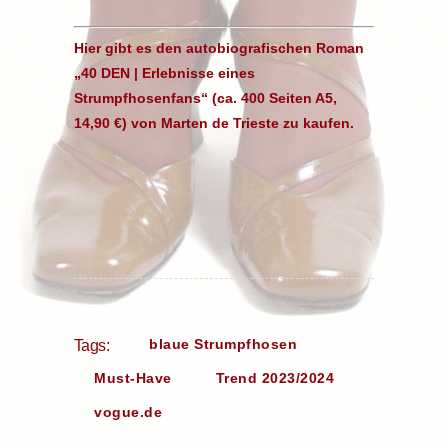
Hier gibt es den autobiografischen Roman
„40 DEN | Erlebnisse eines
Strumpfhosenfans“ (ca. 400 Seiten A5,
14,90 €) von Marten de Trieste zu kaufen.
blaue Strumpfhosen
Tags:
Must-Have
Trend 2023/2024
vogue.de