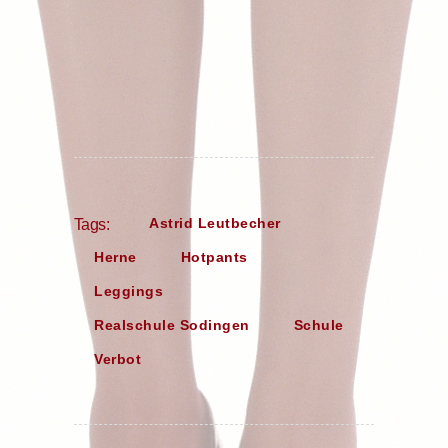
Astrid Leutbecher
Tags:
Herne
Hotpants
Leggings
Realschule Sodingen
Schule
Verbot