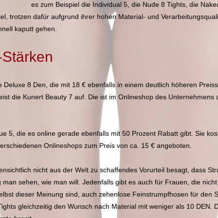
es zum Beispiel die Individual 5, die Nude 8 Tights, die Nake
 viel, trotzen dafür aufgrund ihrer hohen Material- und Verarbeitungsqu
nell kaputt gehen.
-Stärken
ible Deluxe 8 Den, die mit 18 € ebenfalls in einem deutlich höheren P
weist die Kunert Beauty 7 auf. Die ist im Onlineshop des Unternehmens 
e 5, die es online gerade ebenfalls mit 50 Prozent Rabatt gibt. Sie kost
 verschiedenen Onlineshops zum Preis von ca. 15 € angeboten.
ffensichtlich nicht aus der Welt zu schaffendes Vorurteil besagt, dass 
man sehen, wie man will. Jedenfalls gibt es auch für Frauen, die nic
 selbst dieser Meinung sind, auch zehenlose Feinstrumpfhosen für den 
 Tights gleichzeitig den Wunsch nach Material mit weniger als 10 DEN. 