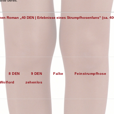
ante bereit.
chen Roman „40 DEN | Erlebnisse eines Strumpfhosenfans“ (ca. 400 
8 DEN
9 DEN
Falke
Feinstrumpfhose
Wolford
zehenlos