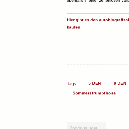
ebenfalls in einer zehenlosen Vari
Hier gibt es den autobiografis
kaufen.
5 DEN
6 DEN
Tags:
Sommerstrumpfhose
Previous post