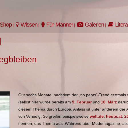
Shop
Wissen
Für Männer
Galerien
Litera
egbleiben
Gut sechs Monate, nachdem der „no pants“-Trend erstmals 
(selbst hier wurde bereits am
5. Februar
und
10. März
darübe
diesem Thema durch Europa. Anlass ist unter anderem der Au
von Venedig. So greifen beispielsweise
welt.de
,
heute.at
,
2
nennen, das Thema aus. Während aber Modemagazine, alles