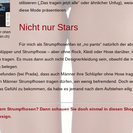
stilisieren („Das tragen jetzt alle“ oder ähnlicher Unfug), w
diese Mode präsentieren.
Nicht nur Stars
er ohen
in.ch)
Für mich als Strumpfhosenfan ist „no pants“ natürlich der abs
hlüpper und Strumpfhose – aber ohne Rock, Kleid oder Hose darüber, in 
tragen. Es muss dann auch nicht Designerkleidung sein, obwohl die m
g belegen.
gefunden (bei Prada), dass auch Männer ihre Schlüpfer ohne Hose tragen
h Männer Strumpfhosen tragen dürfen, ein wenig befremdend. Doch wer
as Gefühl zu bekommen, da habe es jemand nach dem Aufstehen eilig g
ern Strumpfhosen? Dann schauen Sie doch einmal in diesen Shop.
esign.