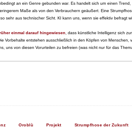
t unbedingt an ein Genre gebunden war. Es handelt sich um einen Tre
eringerem Maße als von den Verbrauchern geäußert. Eine Strumpfhose 
t so sehr aus technischer Sicht. KI kann uns, wenn sie effektiv befragt w
rüher einmal darauf hingewiesen
, dass künstliche Intelligenz sic
. Die Vorbehalte entstehen ausschließlich in den Köpfen von Menschen,
 uns, uns von diesen Vorurteilen zu befreien (was nicht nur für das The
enz
Oroblù
Projekt
Strumpfhose der Zukunft