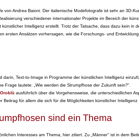
lfe von Andrea Baioni. Der italienische Modefotografe ist sehr an 3D-Kun
alisierung verschiedener internationaler Projekte im Bereich der künstl
 künstlicher Intelligenz erstellt. Trotz der Tatsache, dass dazu kein in
den ersten Ansätzen vorhersagen, wie die Forschungs- und Entwicklu
nd darin, Text-to-Image in Programme der künstlichen Intelligenz einzu
he Frage lautete: „Wie werden die Strumpfhose der Zukunft sein?“.
 Oroblù
ausführlich über die Vorgehensweise, die unterschiedlichen A
Beitrag für allem die sich für die Möglichkeiten künstlicher Intelligenz
umpfhosen sind ein Thema
lichen Interesses am Thema, hier zitiert. Zu „Männer“ ist in dem Beitrag