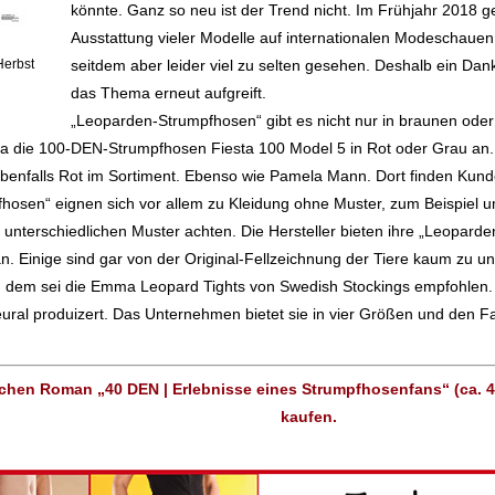
könnte. Ganz so neu ist der Trend nicht. Im Frühjahr 2018 g
Ausstattung vieler Modelle auf internationalen Modeschaue
Herbst
seitdem aber leider viel zu selten gesehen. Deshalb ein Dan
das Thema erneut aufgreift.
„Leoparden-Strumpfhosen“ gibt es nicht nur in braunen oder
lia die 100-DEN-Strumpfhosen Fiesta 100 Model 5 in Rot oder Grau an.
 ebenfalls Rot im Sortiment. Ebenso wie Pamela Mann. Dort finden Kun
osen“ eignen sich vor allem zu Kleidung ohne Muster, zum Beispiel um
 unterschiedlichen Muster achten. Die Hersteller bieten ihre „Leopard
 Einige sind gar von der Original-Fellzeichnung der Tiere kaum zu unte
l, dem sei die Emma Leopard Tights von Swedish Stockings empfohlen.
ural produizert. Das Unternehmen bietet sie in vier Größen und den F
schen Roman „40 DEN | Erlebnisse eines Strumpfhosenfans“ (ca. 40
kaufen.