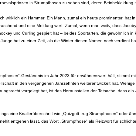
 Karnevalsprinzen in Strumpfhosen zu sehen sind, deren Beinbekleidung 
auch wirklich ein Hammer. Ein Mann, zumal ein heute prominenter, hat i
rraschend und eine Meldung wert. Zumal, wenn man weiß, dass Jacoby 
hockey und Curling gespielt hat – beides Sportarten, die gewöhnlich in
Junge hat zu einer Zeit, als die Winter diesen Namen noch verdient h
umpfhosen“-Geständnis im Jahr 2023 für erwähnenswert hält, stimmt mich
llschaft in den vergangenen Jahrzehnten weiterentwickelt hat. Wenig
ngsrecht vorgelegt hat, ist das Herausstellen der Tatsache, dass ein 
ngs eine Knallerüberschrift wie „Quizgott trug Strumpfhosen“ oder ähnl
enehit entgehen lässt, das Wort „Strumpfhose“ als Reizwort für schli