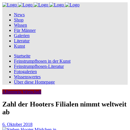
News
Shop
Wissen
Für Männer
Galerien
Literatur
Kunst
Startseite
Feinstrumpfhosen in der Kunst
Feinstrumpfhosen-Literatur
Fotogalerien
Wissenswertes
Über diese Homepage
Allgemein
Wirtschaft
Zahl der Hooters Filialen nimmt weltweit
ab
6. Oktober 2018