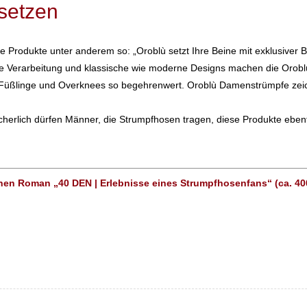
setzen
 Produkte unter anderem so: „Oroblù setzt Ihre Beine mit exklusiver
sige Verarbeitung und klassische wie moderne Designs machen die Orob
 Füßlinge und Overknees so begehrenwert. Oroblù Damenstrümpfe ze
cherlich dürfen Männer, die Strumpfhosen tragen, diese Produkte ebenf
hen Roman „40 DEN | Erlebnisse eines Strumpfhosenfans“ (ca. 400 