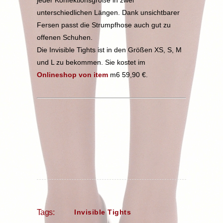
unterschiedlichen Längen. Dank unsichtbarer
Fersen passt die Strumpfhose auch gut zu
offenen Schuhen.
Die Invisible Tights ist in den Größen XS, S, M
und L zu bekommen. Sie kostet im
Onlineshop von item
m6 59,90 €.
Invisible Tights
Tags: